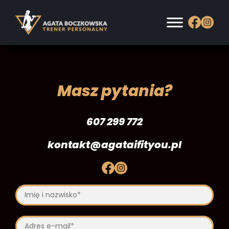
Skip
to
content
Masz pytania?
607 299 772
kontakt@agataifityou.pl