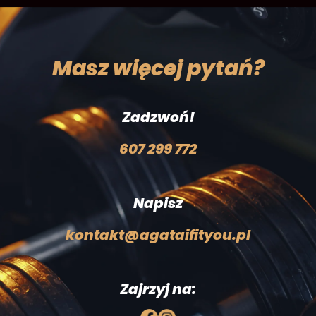
Masz więcej pytań?
Zadzwoń!
607 299 772
Napisz
kontakt@agataifityou.pl
Zajrzyj na: